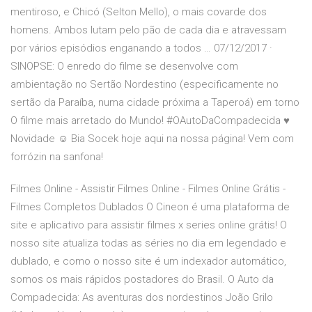
mentiroso, e Chicó (Selton Mello), o mais covarde dos
homens. Ambos lutam pelo pão de cada dia e atravessam
por vários episódios enganando a todos … 07/12/2017 ·
SINOPSE: O enredo do filme se desenvolve com
ambientação no Sertão Nordestino (especificamente no
sertão da Paraíba, numa cidade próxima a Taperoá) em torno
O filme mais arretado do Mundo! #OAutoDaCompadecida ♥
Novidade ☺️ Bia Socek hoje aqui na nossa página! Vem com
forrózin na sanfona!
Filmes Online - Assistir Filmes Online - Filmes Online Grátis -
Filmes Completos Dublados O Cineon é uma plataforma de
site e aplicativo para assistir filmes x series online grátis! O
nosso site atualiza todas as séries no dia em legendado e
dublado, e como o nosso site é um indexador automático,
somos os mais rápidos postadores do Brasil. O Auto da
Compadecida: As aventuras dos nordestinos João Grilo