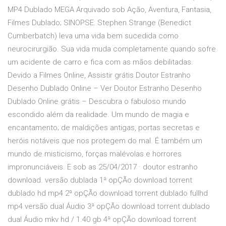
MP4 Dublado MEGA Arquivado sob Ação, Aventura, Fantasia,
Filmes Dublado; SINOPSE: Stephen Strange (Benedict
Cumberbatch) leva uma vida bem sucedida como
neurocirurgião. Sua vida muda completamente quando sofre
um acidente de carro e fica com as mãos debilitadas.
Devido a Filmes Online, Assistir grátis Doutor Estranho
Desenho Dublado Online – Ver Doutor Estranho Desenho
Dublado Online grátis – Descubra o fabuloso mundo
escondido além da realidade. Um mundo de magia e
encantamento; de maldições antigas, portas secretas e
heróis notáveis que nos protegem do mal. É também um
mundo de misticismo, forças malévolas e horrores
impronunciáveis. E sob as 25/04/2017 · doutor estranho
download. versão dublada 1ª opÇÃo download torrent
dublado hd mp4 2ª opÇÃo download torrent dublado fullhd
mp4 versão dual Áudio 3ª opÇÃo download torrent dublado
dual Áudio mkv hd / 1.40 gb 4ª opÇÃo download torrent